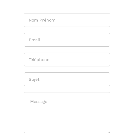
Si vous
êtes un
humain,
ne
remplissez
pas ce
champ.