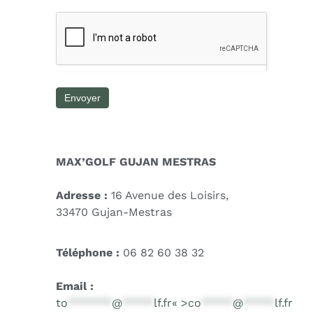
MAX’GOLF GUJAN MESTRAS
Adresse :
16 Avenue des Loisirs,
33470 Gujan-Mestras
Téléphone :
06 82 60 38 32
Email
:
to
*******
@
*****
lf.fr
« >
co
*****
@
*****
lf.fr